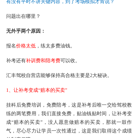
有没有平时不讲关键内容，到了考场模拟才肯说？
问题出在哪里？
无外乎两个原因：
报名
价格太低
，练太多费油钱。
补考还有
补训费和陪考费
可以收。
汇丰驾校自营店能够保持高合格主要是2大秘诀。
1、让补考变成“赔本的买卖”
挂科后免费培训，免费陪考，这是补考后唯一交给驾校教
练的两笔费用，我们直接免费，贴油钱贴时间，让补考变
成“赔本的买卖”，没人愿意做赔本的买卖，那就一鼓作
气，尽心尽力让学员一次性通过，这是我们取得这个成绩